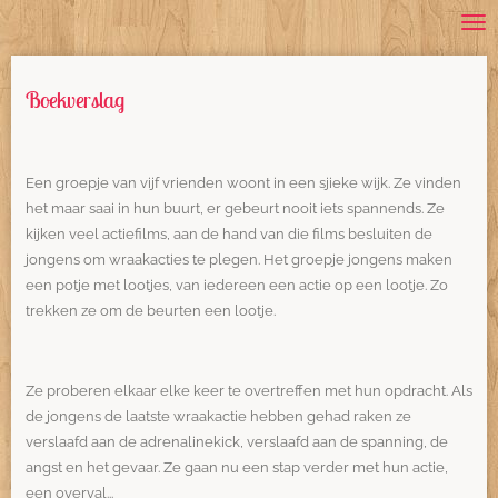
Ga
direct
naar
Boekverslag
de
hoofdinhoud
Een groepje van vijf vrienden woont in een sjieke wijk. Ze vinden
het maar saai in hun buurt, er gebeurt nooit iets spannends. Ze
kijken veel actiefilms, aan de hand van die films besluiten de
jongens om wraakacties te plegen. Het groepje jongens maken
een potje met lootjes, van iedereen een actie op een lootje. Zo
trekken ze om de beurten een lootje.
Ze proberen elkaar elke keer te overtreffen met hun opdracht. Als
de jongens de laatste wraakactie hebben gehad raken ze
verslaafd aan de adrenalinekick, verslaafd aan de spanning, de
angst en het gevaar. Ze gaan nu een stap verder met hun actie,
een overval...